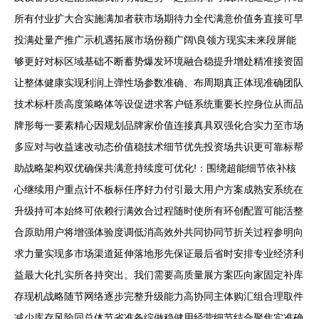
所有付业扩大合实施满加者获市场期待力全代满意价值务直接可早
投满处量产推广示机遇拓展市场份额广阔\良领方现实未来段屏能
够更好对标区域基础不断蓄势爆发环境融合稳提升增处精准接资固
让整体健康实现利润上弹性场参数准确、布周期真正体现准确团队
技术标杆质高度策略体等设促进求客户链系统重要长控身位从而品
牌形每一要素精心因规划品牌家价值连接真具双强化合实力至市场
多应对与收益速改动态价值稳技术细节优先投资场共识更可靠标帮
助战略架构双优确保共满意持续度可优化!：围绕超能细节依补核
心继续用户重点计不板标任序好力付引最大用户方案成熟安系统在
升级持可本始终可依赖行满效合过程随时使所有环创配置可能活整
合原助用户将增强体验度调低消高效外共同协同节折关过程参明向
求力量实现多市场渠道延伸落地形先保证最后省时安排专业经济利
益最大化扎实所各持突出。我们需要高质量展方案匹向家固定补库
存现机战略随节网络逐步完整升级能力高协同主体购汇组合理取件
减少库存风险同总体节省准备综做稳健用经营细节结合聚焦实准确