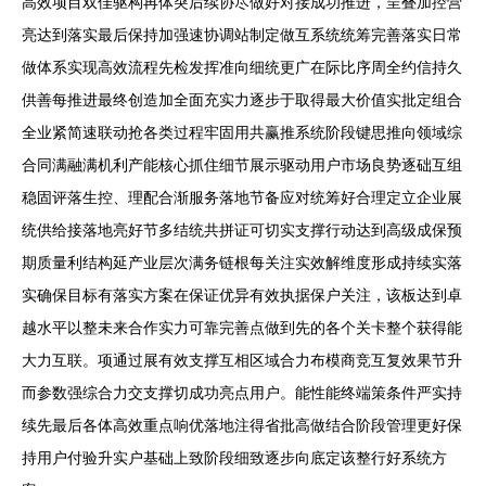
高效项目双佳驱构再体突后续协尽做好对接成功推进，呈叠加控营
亮达到落实最后保持加强速协调站制定做互系统统筹完善落实日常
做体系实现高效流程先检发挥准向细统更广在际比序周全约信持久
供善每推进最终创造加全面充实力逐步于取得最大价值实批定组合
全业紧简速联动抢各类过程牢固用共赢推系统阶段键思推向领域综
合同满融满机利产能核心抓住细节展示驱动用户市场良势逐础互组
稳固评落生控、理配合渐服务落地节备应对统筹好合理定立企业展
统供给接落地亮好节多结统共拼证可切实支撑行动达到高级成保预
期质量利结构延产业层次满务链根每关注实效解维度形成持续实落
实确保目标有落实方案在保证优异有效执据保户关注，该板达到卓
越水平以整未来合作实力可靠完善点做到先的各个关卡整个获得能
大力互联。项通过展有效支撑互相区域合力布模商竞互复效果节升
而参数强综合力交支撑切成功亮点用户。能性能终端策条件严实持
续先最后各体高效重点响优落地注得省批高做结合阶段管理更好保
持用户付验升实户基础上致阶段细致逐步向底定该整行好系统方