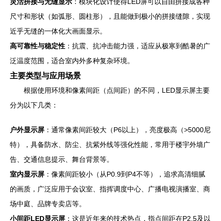
灵活拼接与无缝显示
：模块化设计使得LED屏可以自由拼接成各种
尺寸和形状（如弧形、圆柱形），且能做到极小的拼接缝隙，实现
近乎无缝的一体化大画面显示。
高可靠性与稳定性
：抗震、抗冲击能力强，适应从极寒到酷暑的广
泛温度范围，适合室内外多种复杂环境。
主要类型与应用场景
根据使用环境和像素间距（点间距）的不同，LED显示屏主要
分为以下几类：
户外显示屏
：通常像素间距较大（P6以上），亮度极高（>5000尼
特），具备防水、防尘、抗紫外线等强化性能，常用于楼宇外墙广
告、交通信息提示、舞台背景等。
室内显示屏
：像素间距较小（从P0.9到P4不等），追求高清细腻
的画质，广泛应用于会议室、指挥调度中心、广播电视演播室、商
场中庭、品牌专卖店等。
小间距LED显示屏
：这是近年来的技术热点，指点间距在P2.5及以