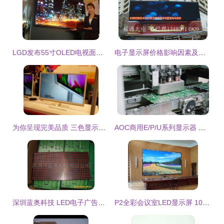
LGD发布55寸OLED电视面板及84寸超高清显示屏，引领高端显示市场新浪潮
电子显示屏价格影响因素及电子产品研发销售行业洞察
为你呈现完美品质 三色显示器展会直击，探秘研发与销售的创新之路
AOC商用E/P/U系列显示器 驱动行业数智化转型的“无忧显示”新标准
深圳蓝奥科技 LED电子广告单元板专业制造商，室内红色型号详解
P2全彩会议室LED显示屏 1080P高清显示，提升会议协作新体验